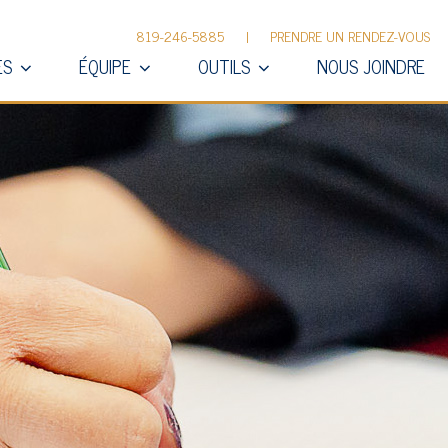
819-246-5885
|
PRENDRE UN RENDEZ-VOUS
ES
ÉQUIPE
OUTILS
NOUS JOINDRE