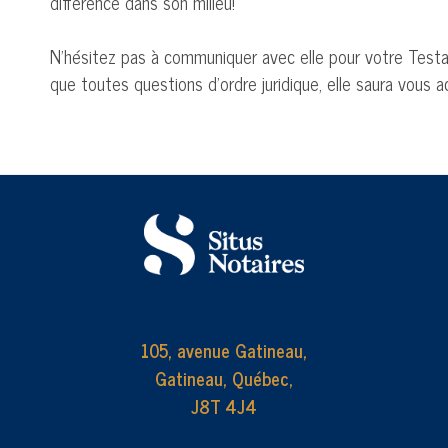
différence dans son milieu!
N’hésitez pas à communiquer avec elle pour votre Testa
que toutes questions d’ordre juridique, elle saura vou
105, avenue Gatineau,
Gatineau, Québec,
J8T 4J4